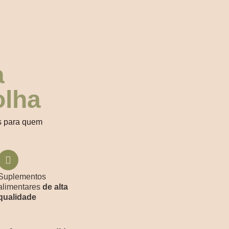
a
olha
s para quem
Suplementos
alimentares
de alta
qualidade